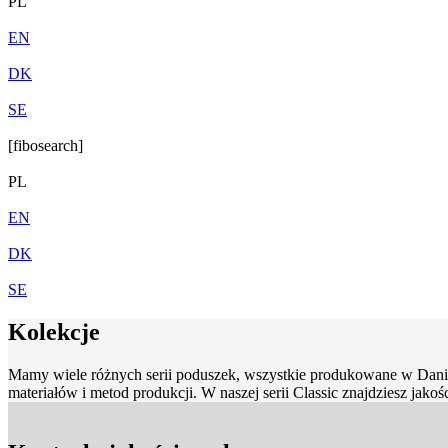
PL
EN
DK
SE
[fibosearch]
PL
EN
DK
SE
Kolekcje
Mamy wiele różnych serii poduszek, wszystkie produkowane w Danii. 
materiałów i metod produkcji. W naszej serii Classic znajdziesz ja