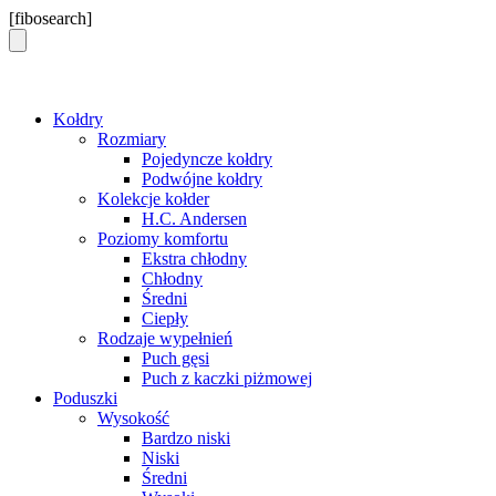
Skip
[fibosearch]
to
content
Kołdry
Rozmiary
Pojedyncze kołdry
Podwójne kołdry
Kolekcje kołder
H.C. Andersen
Poziomy komfortu
Ekstra chłodny
Chłodny
Średni
Ciepły
Rodzaje wypełnień
Puch gęsi
Puch z kaczki piżmowej
Poduszki
Wysokość
Bardzo niski
Niski
Średni