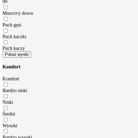
99
Muscovy down
Puch gęsi
Puch kaczki
Puch kaczy
Pokaż wyniki
Komfort
Komfort
Bardzo niski
Niski
Średni
Wysoki
Bardzo wysoki