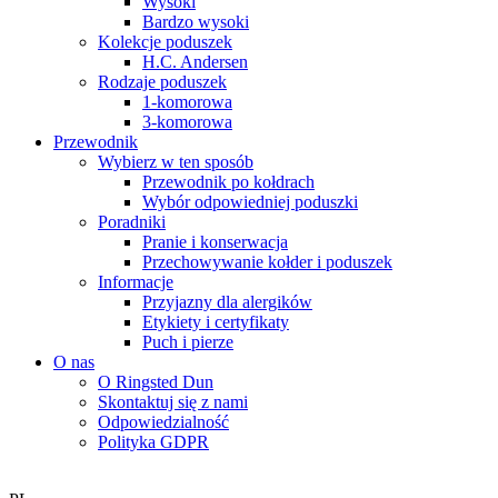
Wysoki
Bardzo wysoki
Kolekcje poduszek
H.C. Andersen
Rodzaje poduszek
1-komorowa
3-komorowa
Przewodnik
Wybierz w ten sposób
Przewodnik po kołdrach
Wybór odpowiedniej poduszki
Poradniki
Pranie i konserwacja
Przechowywanie kołder i poduszek
Informacje
Przyjazny dla alergików
Etykiety i certyfikaty
Puch i pierze
O nas
O Ringsted Dun
Skontaktuj się z nami
Odpowiedzialność
Polityka GDPR